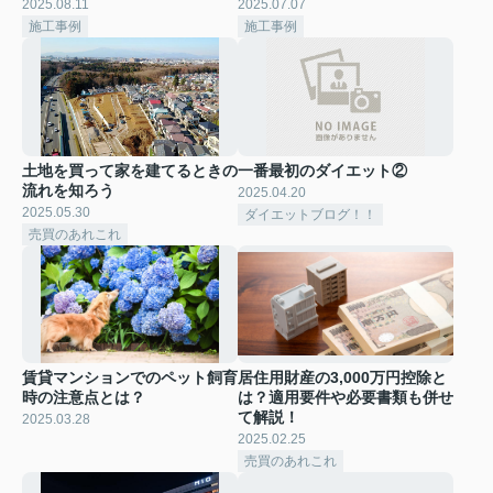
2025.08.11
2025.07.07
施工事例
施工事例
土地を買って家を建てるときの
一番最初のダイエット②
流れを知ろう
2025.04.20
2025.05.30
ダイエットブログ！！
売買のあれこれ
賃貸マンションでのペット飼育
居住用財産の3,000万円控除と
時の注意点とは？
は？適用要件や必要書類も併せ
て解説！
2025.03.28
2025.02.25
売買のあれこれ