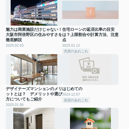
魅力は商業施設だけじゃない！
住宅ローンの返済比率の目安
大阪市阿倍野区の住みやすさを
は？上限割合や計算方法、注意
徹底解説
点
2025.02.03
2025.01.12
売買のあれこれ
デザイナーズマンションのメリ
はじめての
ットとは？ デメリットや選び
2024.12.07
方についてもご紹介
賃貸のあれこれ
2025.01.06