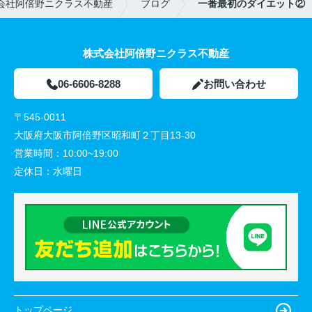
会社阿倍野ニクラス不動産
ブログ
一番最初のダイエット②
株式会社阿倍野ニクラス不動産
06-6606-8288
お問い合わせ
〒545-0011
大阪府大阪市阿倍野区昭和町２丁目13-30
営業時間：
10:00~19:00
定休日：
水曜日
トップページ