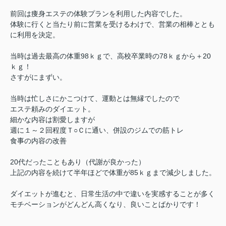
前回は痩身エステの体験プランを利用した内容でした。
体験に行くと当たり前に営業を受けるわけで、営業の相棒ととも
に利用を決定。
当時は過去最高の体重98ｋｇで、高校卒業時の78ｋｇから
＋20
ｋｇ！
さすがにまずい。
当時は忙しさにかこつけて、運動とは無縁でしたので
エステ頼みのダイエット。
細かな内容は割愛しますが
週に１～２回程度Ｔ○Ｃに通い、併設のジムでの筋トレ
食事の内容の改善
20代だったこともあり（代謝が良かった）
上記の内容を続けて半年ほどで体重が85ｋｇまで減少しました。
ダイエットが進むと、日常生活の中で違いを実感することが多く
モチベーションがどんどん高くなり、良いことばかりです！