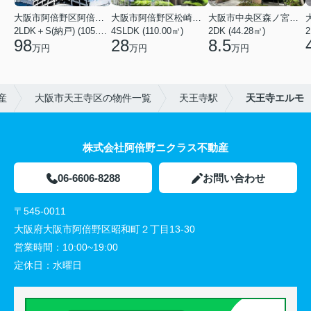
大阪市阿倍野区阿倍野筋１丁目
大阪市阿倍野区松崎町３丁目
大阪市中央区森ノ宮中央１丁目
2LDK＋S(納戸) (105.43㎡)
4SLDK (110.00㎡)
2DK (44.28㎡)
2
98
28
8.5
万円
万円
万円
産
大阪市天王寺区の物件一覧
天王寺駅
天王寺エルモ
株式会社阿倍野ニクラス不動産
06-6606-8288
お問い合わせ
〒545-0011
大阪府大阪市阿倍野区昭和町２丁目13-30
営業時間：
10:00~19:00
定休日：
水曜日