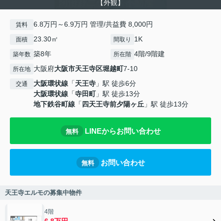
【外観】
6.8万円～6.9万円 管理/共益費 8,000円
賃料
23.30㎡
1K
面積
間取り
築8年
4階/9階建
築年数
所在階
大阪府
大阪市天王寺区
堀越町
7-10
所在地
大阪環状線
「
天王寺
」駅 徒歩6分
交通
大阪環状線
「
寺田町
」駅 徒歩13分
地下鉄谷町線
「
四天王寺前夕陽ヶ丘
」駅 徒歩13分
LINEからお問い合わせ
無料
お問い合わせ
無料
天王寺エルモの募集中物件
4階
6.8万円