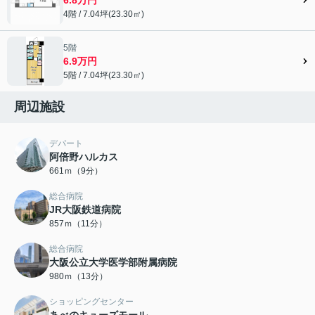
4階 / 7.04坪(23.30㎡)
5階
6.9万円
5階 / 7.04坪(23.30㎡)
周辺施設
デパート
阿倍野ハルカス
661ｍ（9分）
総合病院
JR大阪鉄道病院
857ｍ（11分）
総合病院
大阪公立大学医学部附属病院
980ｍ（13分）
ショッピングセンター