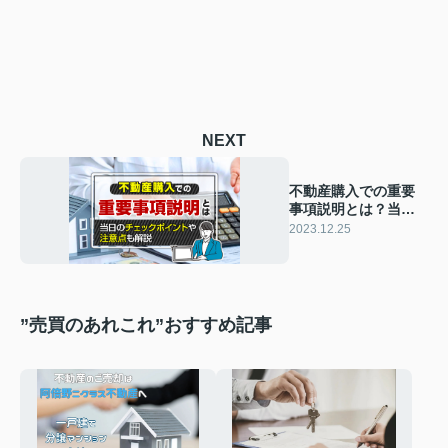
NEXT
不動産購入での重要
事項説明とは？当日
のチェックポイント
2023.12.25
や注意点も解説
”売買のあれこれ”おすすめ記事