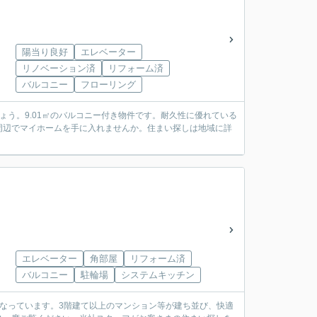
陽当り良好
エレベーター
リノベーション済
リフォーム済
バルコニー
フローリング
ょう。9.01㎡のバルコニー付き物件です。耐久性に優れている
周辺でマイホームを手に入れませんか。住まい探しは地域に詳
エレベーター
角部屋
リフォーム済
バルコニー
駐輪場
システムキッチン
となっています。3階建て以上のマンション等が建ち並び、快適