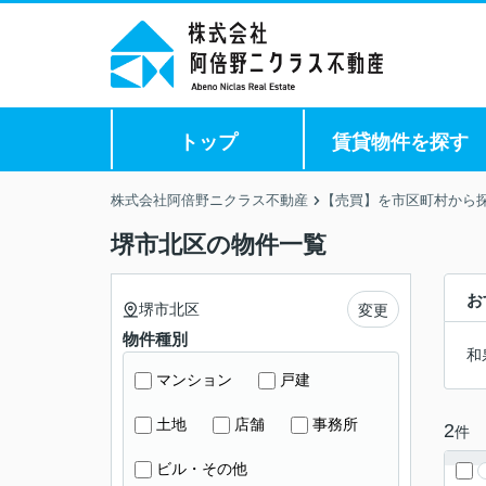
トップ
賃貸物件を探す
株式会社阿倍野ニクラス不動産
【売買】を市区町村から
堺市北区の物件一覧
お
堺市北区
変更
物件種別
和
マンション
戸建
土地
店舗
事務所
2
件
ビル・その他