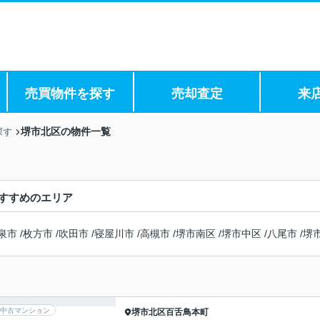
売買物件を探す
売却査定
来
堺市北区の物件一覧
探す
すすめのエリア
泉市
/
枚方市
/
吹田市
/
寝屋川市
/
高槻市
/
堺市南区
/
堺市中区
/
八尾市
/
堺
中古マンション
堺市北区
百舌鳥本町