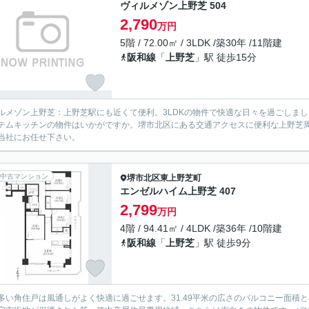
ヴィルメゾン上野芝 504
2,790
万円
5階 / 72.00㎡ / 3LDK /築30年 /11階建
阪和線
「
上野芝
」駅 徒歩15分
ルメゾン上野芝：上野芝駅にも近くて便利。3LDKの物件で快適な日々を過ごしまし
テムキッチンの物件はいかがですか。堺市北区にある交通アクセスに便利な上野芝
当社にお任せ下さい。
中古マンション
堺市北区
東上野芝町
エンゼルハイム上野芝 407
2,799
万円
4階 / 94.41㎡ / 4LDK /築36年 /10階建
阪和線
「
上野芝
」駅 徒歩9分
多い角住戸は風通しがよく快適に過ごせます。31.49平米の広さのバルコニー面積