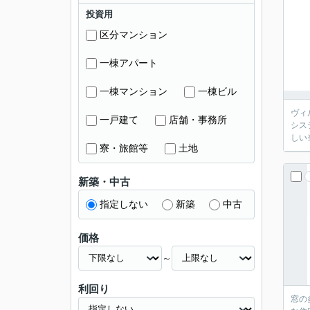
投資用
区分マンション
一棟アパート
一棟マンション
一棟ビル
ヴィ
一戸建て
店舗・事務所
シス
しい
寮・旅館等
土地
新築・中古
指定しない
新築
中古
価格
～
利回り
窓の