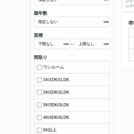
な住
お手
築年数
堺
面積
～
間取り
ワンルーム
1K/1DK/1LDK
2K/2DK/2LDK
3K/3DK/3LDK
4K/4DK/4LDK
5K以上